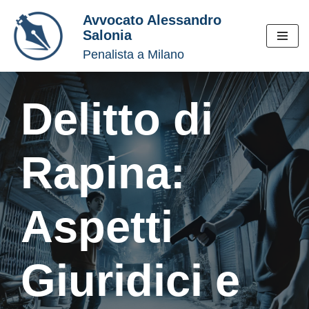
Avvocato Alessandro
Salonia
Vai
Penalista a Milano
al
contenuto
Delitto di
Rapina:
Aspetti
Giuridici e