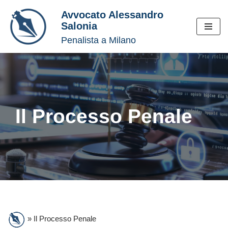
Avvocato Alessandro
Salonia
Vai
Penalista a Milano
al
contenuto
Il Processo Penale
»
Il Processo Penale