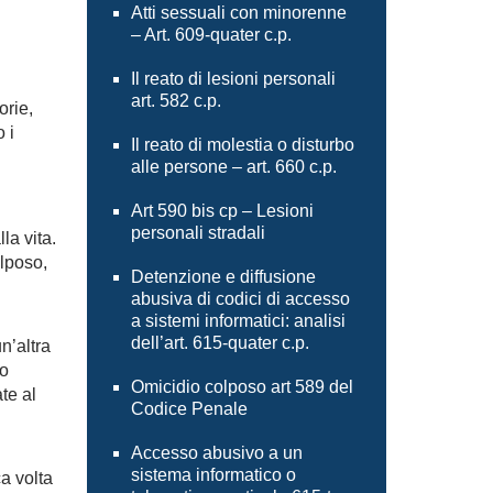
Atti sessuali con minorenne
– Art. 609-quater c.p.
Il reato di lesioni personali
art. 582 c.p.
orie,
 i
Il reato di molestia o disturbo
alle persone – art. 660 c.p.
Art 590 bis cp – Lesioni
personali stradali
la vita.
olposo,
Detenzione e diffusione
abusiva di codici di accesso
a sistemi informatici: analisi
dell’art. 615-quater c.p.
n’altra
no
Omicidio colposo art 589 del
te al
Codice Penale
Accesso abusivo a un
sistema informatico o
a volta