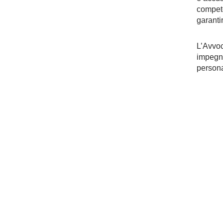
compete
garantir
L’Avvoc
impegna
persona