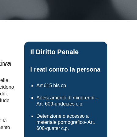
Il Diritto Penale
tiva
I reati contro la persona
elle
Art 615 bis cp
ncidono
idui.
Adescamento di minorenni –
clude
Art. 609-undecies c.p.
Detenzione o accesso a
o la
materiale pornografico- Art.
mento
600-quater c.p.