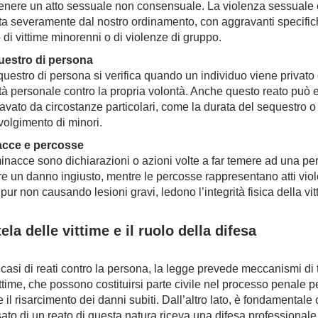
tenere un atto sessuale non consensuale. La violenza sessuale 
ta severamente dal nostro ordinamento, con aggravanti specific
 di vittime minorenni o di violenze di gruppo.
estro di persona
equestro di persona si verifica quando un individuo viene privato 
rtà personale contro la propria volontà. Anche questo reato può 
avato da circostanze particolari, come la durata del sequestro o 
volgimento di minori.
acce e percosse
inacce sono dichiarazioni o azioni volte a far temere ad una pe
re un danno ingiusto, mentre le percosse rappresentano atti viol
pur non causando lesioni gravi, ledono l’integrità fisica della vit
ela delle vittime e il ruolo della difesa
 i casi di reati contro la persona, la legge prevede meccanismi di 
ittime, che possono costituirsi parte civile nel processo penale p
 il risarcimento dei danni subiti. Dall’altro lato, è fondamentale 
ato di un reato di questa natura riceva una difesa professionale