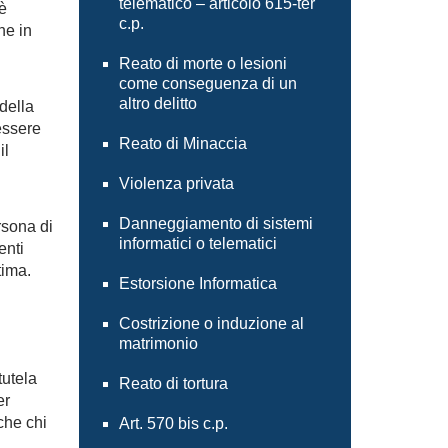
telematico – articolo 615-ter
è
c.p.
he in
Reato di morte o lesioni
come conseguenza di un
altro delitto
della
essere
Reato di Minaccia
il
Violenza privata
Danneggiamento di sistemi
rsona di
informatici o telematici
enti
tima.
Estorsione Informatica
Costrizione o induzione al
matrimonio
tutela
Reato di tortura
er
che chi
Art. 570 bis c.p.