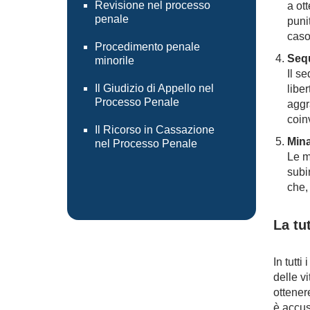
Revisione nel processo
a ot
penale
puni
caso
Procedimento penale
Sequ
minorile
Il s
Il Giudizio di Appello nel
libe
Processo Penale
aggr
coin
Il Ricorso in Cassazione
Min
nel Processo Penale
Le m
subi
che, 
La tut
In tutti
delle v
ottenere
è accus