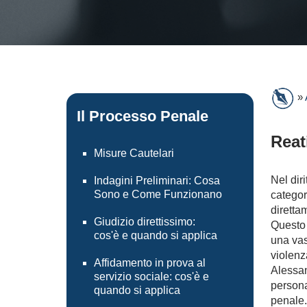
»
Il Processo Penale
Reat
Misure Cautelari
Nel dir
Indagini Preliminari: Cosa
Sono e Come Funzionano
categor
direttam
Giudizio direttissimo:
Questo 
cos'è e quando si applica
una vas
violenz
Affidamento in prova al
Alessan
servizio sociale: cos'è e
persona
quando si applica
penale.