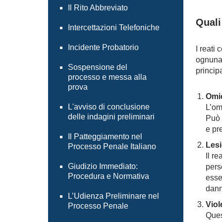
Il Rito Abbreviato
Quali
Intercettazioni Telefoniche
Incidente Probatorio
I reati
ognuna 
Sospensione del
principa
processo e messa alla
prova
Omic
L'avviso di conclusione
L’omi
delle indagini preliminari
Può 
e pr
Il Patteggiamento nel
Lesi
Processo Penale Italiano
Il r
Giudizio Immediato:
pers
Procedura e Normativa
esse
dann
L’Udienza Preliminare nel
Viol
Processo Penale
Ques