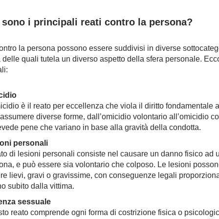
 sono i principali reati contro la persona?
 contro la persona possono essere suddivisi in diverse sottocateg
delle quali tutela un diverso aspetto della sfera personale. Ecco
li:
idio
cidio è il reato per eccellenza che viola il diritto fondamentale al
assumere diverse forme, dall’omicidio volontario all’omicidio c
evede pene che variano in base alla gravità della condotta.
oni personali
eato di lesioni personali consiste nel causare un danno fisico ad u
ona, e può essere sia volontario che colposo. Le lesioni posso
re lievi, gravi o gravissime, con conseguenze legali proporziona
o subito dalla vittima.
enza sessuale
to reato comprende ogni forma di costrizione fisica o psicologic