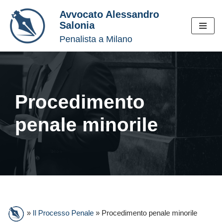
Avvocato Alessandro
Salonia
Vai
Penalista a Milano
al
contenuto
Procedimento
penale minorile
»
Il Processo Penale
»
Procedimento penale minorile