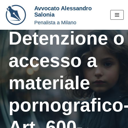
Avvocato Alessandro
Salonia
Vai
Penalista a Milano
al
contenuto
Detenzione o
accesso a
materiale
pornografico
Art. 600-