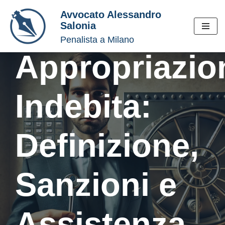
Avvocato Alessandro
Salonia
Vai
Penalista a Milano
al
contenuto
Appropriazio
Indebita:
Definizione,
Sanzioni e
Assistenza