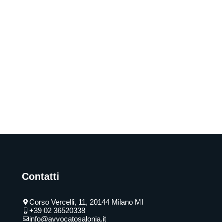
Contatti
Corso Vercelli, 11, 20144 Milano MI
+39 02 36520338
info@avvocatosalonia.it