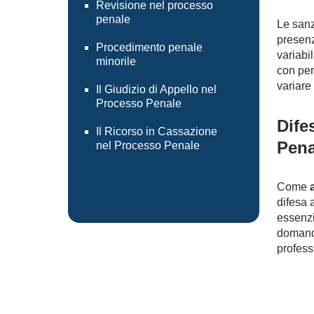
Revisione nel processo
penale
Le sanz
presenz
Procedimento penale
variabil
minorile
con pen
variare 
Il Giudizio di Appello nel
Processo Penale
Dife
Il Ricorso in Cassazione
Pena
nel Processo Penale
Come
difesa 
essenzi
domanda
profess