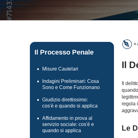
»
Il Processo Penale
Il 
Misure Cautelari
Indagini Preliminari: Cosa
Il delitt
Sono e Come Funzionano
quando 
legittim
Giudizio direttissimo:
regola 
cos'è e quando si applica
aggrava
Affidamento in prova al
servizio sociale: cos'è e
Le D
quando si applica