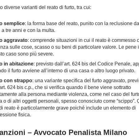
 diverse varianti del reato di furto, tra cui:
o semplice
: la forma base del reato, punito con la reclusione da
 a tre anni e con la multa.
o aggravato
: comprende situazioni in cui il reato è commesso 
enza sulle cose, scasso o su beni di particolare valore. Le pene 
to caso sono più severe.
o in abitazione
: previsto dall’art. 624 bis del Codice Penale, ap
o il furto avviene all’interno di una casa o altro luogo privato.
o con strappo
: una variante specifica del furto aggravato, previ
art. 624 bis c.p., che si verifica quando il bene viene sottratto
ttamente alla persona mediante violenza, come nel caso del furt
a o di altri oggetti personali, spesso conosciuto come “scippo”.
 di reato è particolarmente grave poiché include un elemento di
essione fisica.
anzioni – Avvocato Penalista Milano