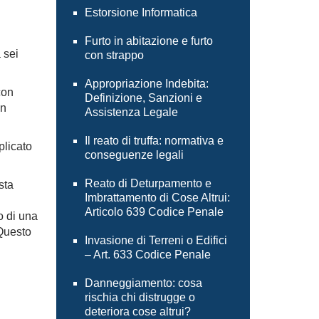
Estorsione Informatica
Furto in abitazione e furto
 sei
con strappo
Appropriazione Indebita:
con
Definizione, Sanzioni e
in
Assistenza Legale
Il reato di truffa: normativa e
plicato
conseguenze legali
Reato di Deturpamento e
sta
Imbrattamento di Cose Altrui:
Articolo 639 Codice Penale
o di una
 Questo
Invasione di Terreni o Edifici
– Art. 633 Codice Penale
Danneggiamento: cosa
rischia chi distrugge o
deteriora cose altrui?