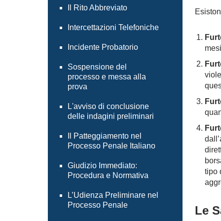
Il Rito Abbreviato
Esistono
Intercettazioni Telefoniche
Furt
Incidente Probatorio
mesi
Furt
Sospensione del
viol
processo e messa alla
ques
prova
Furt
L'avviso di conclusione
quand
delle indagini preliminari
Furt
Il Patteggiamento nel
dall’
Processo Penale Italiano
dire
bors
Giudizio Immediato:
tipo
Procedura e Normativa
aggr
L’Udienza Preliminare nel
Processo Penale
Le S