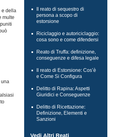
Il reato di sequestro di
 e della
persona a scopo di
e multe
estorsione
 puniti
 può
Riciclaggio e autoriciclaggio:
cosa sono e come difendersi
Reato di Truffa: definizione,
conseguenze e difesa legale
Il reato di Estorsione: Cos’è
e Come Si Configura
e una
Delitto di Rapina: Aspetti
Giuridici e Conseguenze
alsiasi
to
Delitto di Ricettazione:
Definizione, Elementi e
Sanzioni
Vedi Altri Reati