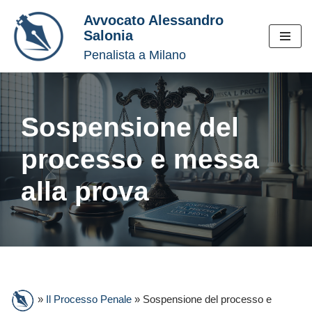
Avvocato Alessandro
Salonia
Vai
Penalista a Milano
al
contenuto
Sospensione del
processo e messa
alla prova
»
Il Processo Penale
»
Sospensione del processo e