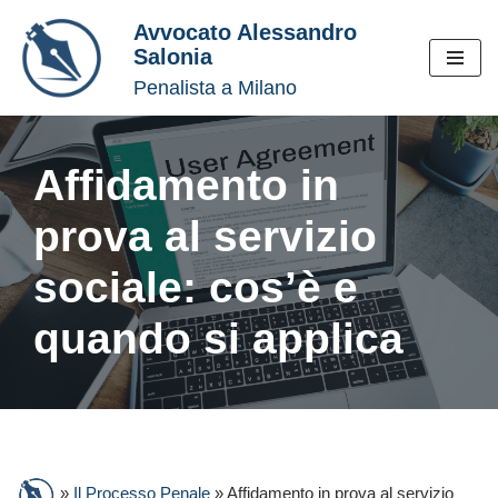
Avvocato Alessandro
Salonia
Vai
Penalista a Milano
al
contenuto
Affidamento in
prova al servizio
sociale: cos’è e
quando si applica
»
Il Processo Penale
»
Affidamento in prova al servizio