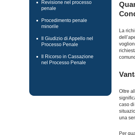
Revisione nel processo
Quan
penale
Cond
Procedimento penale
minorile
La rich
dell’ap
Il Giudizio di Appello nel
voglion
Processo Penale
richies
Il Ricorso in Cassazione
comunqu
nel Processo Penale
Vant
Oltre a
signifi
caso di
situazi
una sen
Per qua