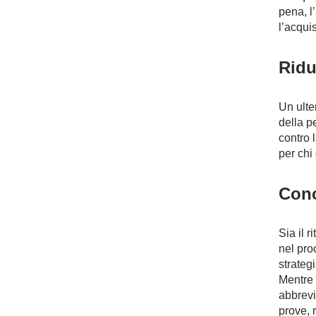
pena, l’
l’acqui
Ridu
Un ulte
della p
contro 
per chi
Conc
Sia il 
nel pro
strateg
Mentre i
abbrevi
prove, 