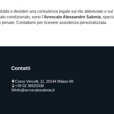
dubbi o desideri una consulenza legale sul rito abbreviato o sul 
ato condizionato, sono l’
Avvocato Alessandro Salonia
, speci
tto penale. Contattami per ricevere assistenza personalizzata.
Contatti
Corso Vercelli, 11, 20144 Milano MI
+39 02 36520338
info@avvocatosalonia.it