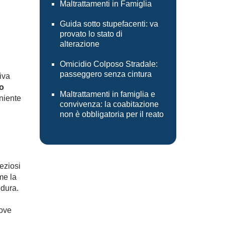
Maltrattamenti in Famiglia
Guida sotto stupefacenti: va
provato lo stato di
alterazione
Omicidio Colposo Stradale:
passeggero senza cintura
iva
o
Maltrattamenti in famiglia e
niente
convivenza: la coabitazione
non è obbligatoria per il reato
eziosi
me la
edura.
uove