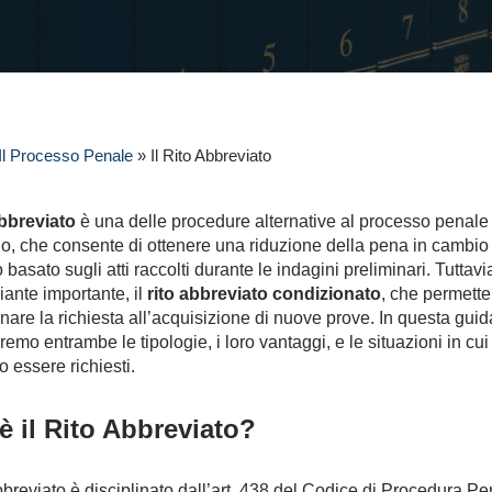
Il Processo Penale
»
Il Rito Abbreviato
abbreviato
è una delle procedure alternative al processo penale
io, che consente di ottenere una riduzione della pena in cambio
 basato sugli atti raccolti durante le indagini preliminari. Tuttavi
iante importante, il
rito abbreviato condizionato
, che permette
nare la richiesta all’acquisizione di nuove prove. In questa guid
remo entrambe le tipologie, i loro vantaggi, e le situazioni in cui
 essere richiesti.
è il Rito Abbreviato?
 abbreviato è disciplinato dall’art. 438 del Codice di Procedura Pe