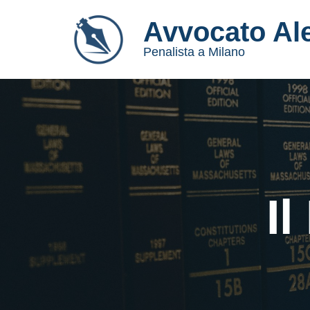
Avvocato Al
Vai
Penalista a Milano
al
contenuto
I