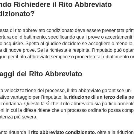
do Richiedere il Rito Abbreviato
izionato?
iesta di rito abbreviato condizionato deve essere presentata pri
ertura del dibattimento, specificando quali prove o accertamenti 
o acquisire. Spetta al giudice decidere se accogliere o meno la
ta di nuove prove. Se la richiesta è respinta, l’imputato può opta
e per il rito abbreviato semplice o procedere al dibattimento or
aggi del Rito Abbreviato
lla velocizzazione del processo, il rito abbreviato garantisce un
cativo vantaggio per l’imputato: la
riduzione di un terzo della p
 condanna. Questo fa sì che il rito abbreviato sia particolarmente 
oni in cui la difesa ritiene che un processo ordinario possa comp
tenza più severa.
nto riguarda il
rito abbreviato condizionato
, oltre alla riduzio