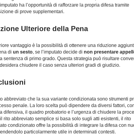
imputato ha l’opportunità di rafforzare la propria difesa tramite
sizione di prove supplementari.
zione Ulteriore della Pena
riore vantaggio è la possibilità di ottenere una riduzione aggiunt
ena di
un sesto
, se l’imputato decide di
non presentare appell
la sentenza di primo grado. Questa strategia può risultare conve
 desidera chiudere il caso senza ulteriori gradi di giudizio.
lusioni
rito abbreviato che la sua variante condizionata sono strumenti pr
cesso penale. La loro scelta può dipendere da diversi fattori, co
ia difensiva, il quadro probatorio e l’urgenza di chiudere la proc
l rito abbreviato semplice si basa solo sugli atti esistenti, il rito
ato condizionato offre la possibilità di integrare la difesa con n
rendendolo particolarmente utile in determinati contesti.