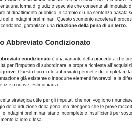
enta una forma di giudizio speciale che consente all’imputato d
are al dibattimento pubblico in cambio di una sentenza basata s
tti delle indagini preliminari. Questo strumento accelera il proces
 condanna, garantisce una
riduzione della pena di un terzo
.
ito Abbreviato Condizionato
abbreviato condizionato
è una variante della procedura che pr
ità per l’imputato di subordinare la propria richiesta all’acquisiz
ri prove
. Questo tipo di rito abbreviato permette di completare la
tazione già esistente o introdurre elementi favorevoli alla dife
rizie o nuove testimonianze.
celta strategica utile per gli imputati che non vogliono rinunciare
io della riduzione della pena, ma ritengono che le prove raccol
 le indagini preliminari siano incomplete o insufficienti per sost
emente la loro difesa.