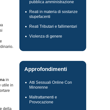
pubblica amministrazione
Reati in materia di sostanze
stupefacenti
ma
Reati Tributari e fallimentari
si
Violenza di genere
re
dinario.
Approfondimenti
ena
in
Atti Sessuali Online Con
utile in
Minorenne
ortare
Maltrattamenti e
Provocazione
ne della