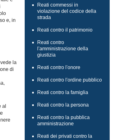
Reati commessi in
i
violazione del codice della
olo
strada
so e, in
Reati contro il patrimonio
Reati contro
l'amministrazione della
giustizia
evede la
Reati contro l'onore
ione di
Reati contro l'ordine pubblico
sa,
Reati contro la famiglia
Reati contro la persona
 al
te
Reati contro la pubblica
enere
amministrazione
Reati dei privati contro la