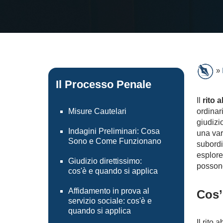
»
Il Processo Penale
Il
rito 
Misure Cautelari
ordinar
giudizio
Indagini Preliminari: Cosa
una var
Sono e Come Funzionano
subordi
esplore
Giudizio direttissimo:
possono
cos'è e quando si applica
Affidamento in prova al
Cos’
servizio sociale: cos'è e
quando si applica
Il rito