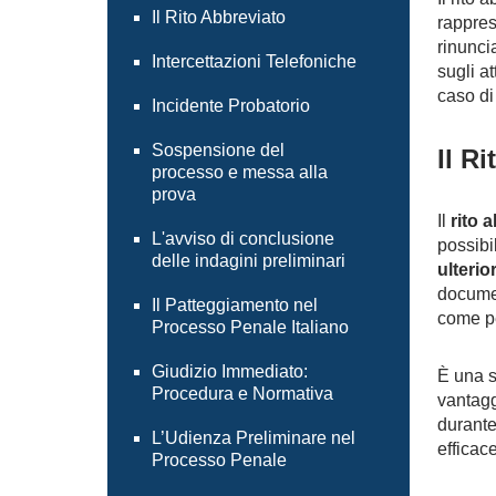
Il Rito Abbreviato
rappres
rinunci
Intercettazioni Telefoniche
sugli a
caso di
Incidente Probatorio
Sospensione del
Il R
processo e messa alla
prova
Il
rito 
L'avviso di conclusione
possibil
delle indagini preliminari
ulterio
documen
Il Patteggiamento nel
come pe
Processo Penale Italiano
Giudizio Immediato:
È una s
Procedura e Normativa
vantagg
durante
L’Udienza Preliminare nel
efficac
Processo Penale