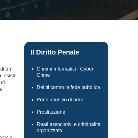
Il Diritto Penale
 di un
Crimini informatici - Cyber
Crime
a, esiste
 di
Delitti contro la fede pubblica
a
Porto abusivo di armi
Prostituzione
Reati associativi e criminalità
organizzata
nale e