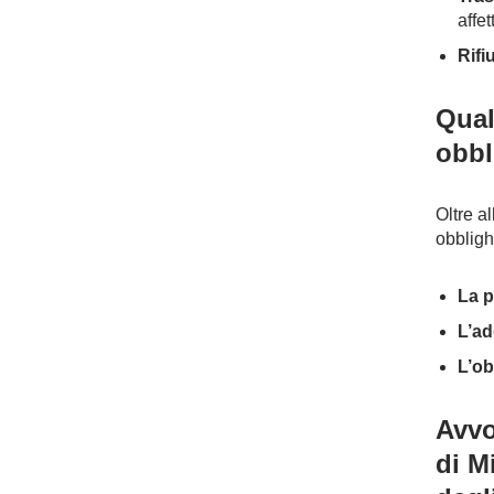
affet
Rifi
Qual
obbl
Oltre al
obbligh
La p
L’ad
L’ob
Avvo
di M