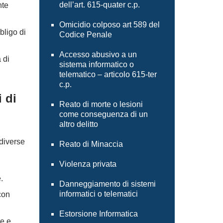
dell’art. 615-quater c.p.
nte
Omicidio colposo art 589 del
bligo di
Codice Penale
Accesso abusivo a un
 di
sistema informatico o
telematico – articolo 615-ter
c.p.
 di
Reato di morte o lesioni
come conseguenza di un
altro delitto
 diverse
Reato di Minaccia
Violenza privata
.
Danneggiamento di sistemi
informatici o telematici
con
Estorsione Informatica
e e