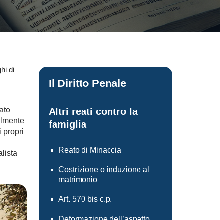
hi di
Il Diritto Penale
ato
Altri reati contro la
almente
famiglia
i propri
Reato di Minaccia
alista
Costrizione o induzione al
matrimonio
Art. 570 bis c.p.
Deformazione dell’aspetto