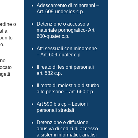
Adescamento di minorenni –
Art. 609-undecies c.p.
Detenzione o accesso a
ordine o
materiale pornografico- Art.
alla
600-quater c.p.
 punito
uro.
Atti sessuali con minorenne
– Art. 609-quater c.p.
ono
Il reato di lesioni personali
vocato
art. 582 c.p.
getti
Il reato di molestia o disturbo
alle persone – art. 660 c.p.
Art 590 bis cp – Lesioni
personali stradali
Detenzione e diffusione
abusiva di codici di accesso
a sistemi informatici: analisi