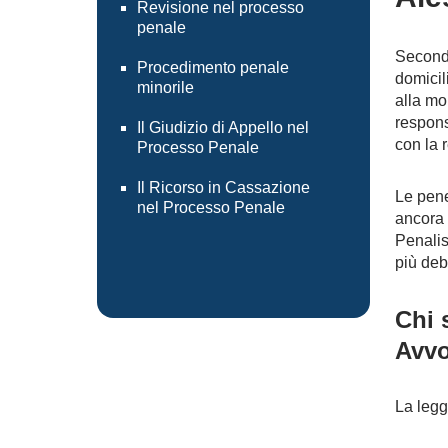
Revisione nel processo
penale
Secondo
Procedimento penale
domicil
minorile
alla mor
responsa
Il Giudizio di Appello nel
con la 
Processo Penale
Il Ricorso in Cassazione
Le pene
nel Processo Penale
ancora 
Penalis
più debo
Chi 
Avvo
La legg