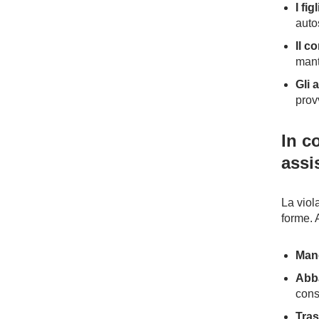
I figl
autos
Il c
mant
Gli 
prov
In c
assi
La viol
forme. 
Manc
Abba
cons
Tras