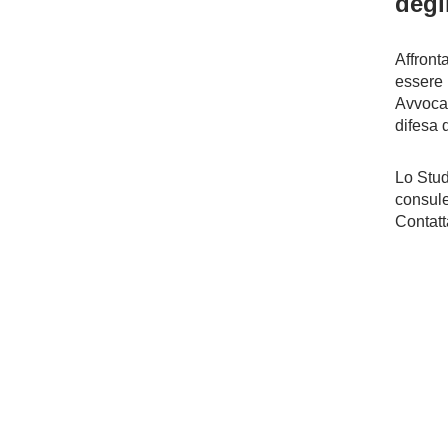
degl
Affront
essere 
Avvocat
difesa de
Lo Stu
consulen
Contatt