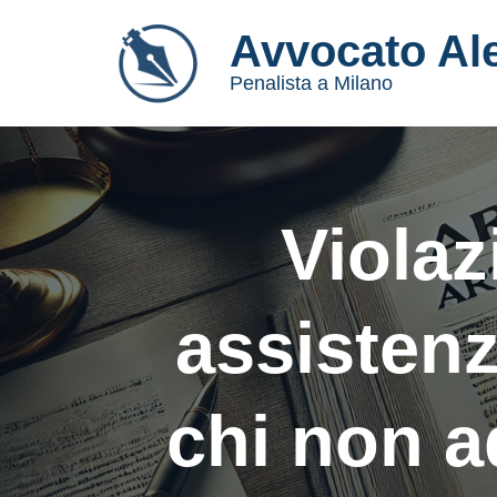
Avvocato Al
Vai
Penalista a Milano
al
contenuto
Violaz
assistenz
chi non a