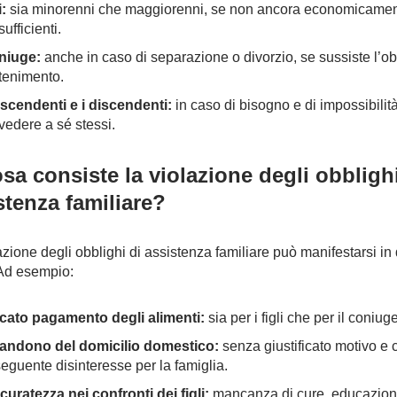
i:
sia minorenni che maggiorenni, se non ancora economicame
ufficienti.
oniuge:
anche in caso di separazione o divorzio, se sussiste l’ob
enimento.
ascendenti e i discendenti:
in caso di bisogno e di impossibilità
vedere a sé stessi.
osa consiste la violazione degli obblighi
stenza familiare?
azione degli obblighi di assistenza familiare può manifestarsi in
Ad esempio:
ato pagamento degli alimenti:
sia per i figli che per il coniuge
ndono del domicilio domestico:
senza giustificato motivo e 
eguente disinteresse per la famiglia.
curatezza nei confronti dei figli:
mancanza di cure, educazion