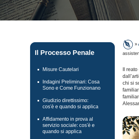
»
Il Processo Penale
assisten
Misure Cautelari
Il reato
dall’ar
Indagini Preliminari: Cosa
chi si 
Sono e Come Funzionano
familia
familia
Giudizio direttissimo:
Alessan
cos'è e quando si applica
Affidamento in prova al
servizio sociale: cos'è e
quando si applica