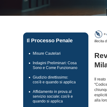
»
Il Processo Penale
illecita
Misure Cautelari
Rev
Indagini Preliminari: Cosa
Mil
Sono e Come Funzionano
Giudizio direttissimo:
Il reato
cos'è e quando si applica
“Codic
chiunqu
Affidamento in prova al
esplici
servizio sociale: cos'è e
alla lor
quando si applica