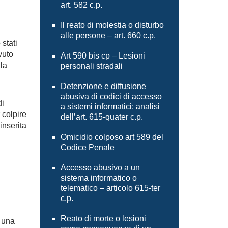
art. 582 c.p.
Il reato di molestia o disturbo
alle persone – art. 660 c.p.
stati
vuto
Art 590 bis cp – Lesioni
 la
personali stradali
Detenzione e diffusione
abusiva di codici di accesso
i
a sistemi informatici: analisi
 colpire
dell’art. 615-quater c.p.
inserita
Omicidio colposo art 589 del
Codice Penale
Accesso abusivo a un
sistema informatico o
telematico – articolo 615-ter
c.p.
Reato di morte o lesioni
 una