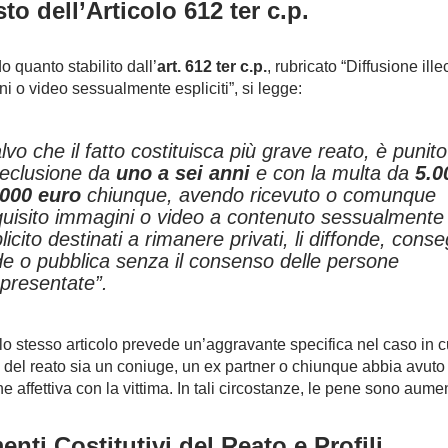
sto dell’Articolo 612 ter c.p.
 quanto stabilito dall’
art. 612 ter c.p.
, rubricato “Diffusione illec
i o video sessualmente espliciti”, si legge:
lvo che il fatto costituisca più grave reato, è punit
reclusione da
uno a sei anni
e con la multa da
5.0
.000 euro
chiunque, avendo ricevuto o comunque
uisito immagini o video a contenuto sessualmente
licito destinati a rimanere privati, li diffonde, cons
e o pubblica senza il consenso delle persone
presentate”.
, lo stesso articolo prevede un’aggravante specifica nel caso in c
e del reato sia un coniuge, un ex partner o chiunque abbia avuto
ne affettiva con la vittima. In tali circostanze, le pene sono aume
enti Costitutivi del Reato e Profili