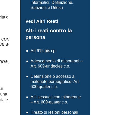
Informatici: Definizione,
Sanzioni e Difesa
ita di
Vedi Altri Reati
Altri reati contro la
persona
o con
00 a
Art 615 bis cp
egna,
Adescamento di minorenni –
Art. 609-undecies c.p.
Detenzione o accesso a
materiale pornografico- Art.
600-quater c.p.
ui
 una
Atti sessuali con minorenne
ntate.
– Art. 609-quater c.p.
Il reato di lesioni personali