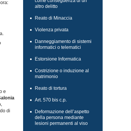
come conseguenza di un
ora:
altro delitto
n
Reato di Minaccia
Violenza privata
a.
Danneggiamento di sistemi
o
informatici o telematici
Estorsione Informatica
Costrizione o induzione al
matrimonio
Reato di tortura
o e
Salonia
Art. 570 bis c.p.
,
do di
Deformazione dell’aspetto
della persona mediante
lesioni permanenti al viso