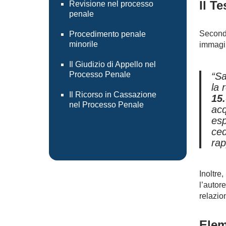
Il Te
Revisione nel processo
penale
Secondo
Procedimento penale
minorile
immagin
Il Giudizio di Appello nel
Processo Penale
“Sa
la 
Il Ricorso in Cassazione
15
nel Processo Penale
acq
esp
ced
rap
Inoltre
l’autor
relazio
Elem