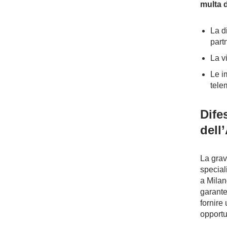
multa d
La d
partn
La vi
Le im
telem
Dife
dell
La grav
special
a Milano
garante
fornire 
opportu