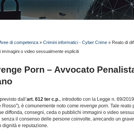
Aree di competenza
»
Crimini informatici - Cyber Crime
»
Reato di di
 di immagini o video sessualmente espliciti
enge Porn – Avvocato Penalist
ano
 previsto dall’
art. 612 ter c.p.
, introdotto con la Legge n. 69/2019 
e Rosso”), è comunemente noto come
revenge porn
. Tale reato
e diffonda, consegni, ceda o pubblichi immagini o video sessu
ti senza il consenso delle persone coinvolte, arrecando un grav
o dignità e reputazione.