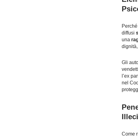
Psic
Perché 
diffusi
una
rag
dignità
Gli aut
vendett
l’ex pa
nel Cod
protegg
Pene
Ille
Come ri