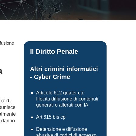
ffusione
Il Diritto Penale
a
Altri crimini informatici
- Cyber Crime
Articolo 612 quater cp:
Illecita diffusione di contenuti
(c.d.
generati o alterati con IA
 punisce
almente
Art 615 bis cp
e danno
Detenzione e diffusione
abusiva di codici di accesso