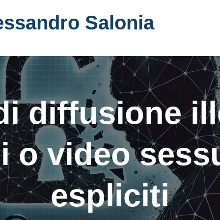
essandro Salonia
i diffusione ill
i o video sess
espliciti