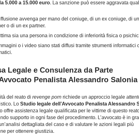
a 5.000 a 15.000 euro
. La sanzione può essere aggravata qual
iffusione avvenga per mano del coniuge, di un ex coniuge, di u
er o di un ex partner.
ttima sia una persona in condizione di inferiorità fisica o psichic
magini o i video siano stati diffusi tramite strumenti informatici 
atici.
sa Legale e Consulenza da Parte
’Avvocato Penalista Alessandro Salonia
ità del reato di
revenge porn
richiede un approccio legale attent
istico. Lo
Studio legale dell’Avvocato Penalista Alessandro 
 offre assistenza legale qualificata per le vittime di questo reato
ndo supporto in ogni fase del procedimento. L’avvocato è in gra
un’analisi dettagliata del caso e di valutare le azioni legali più
ne per ottenere giustizia.