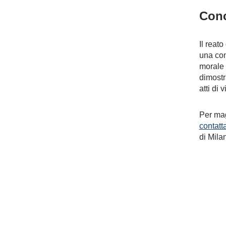
Conc
Il reato
una con
morale e
dimostr
atti di 
Per mag
contatt
di Mila