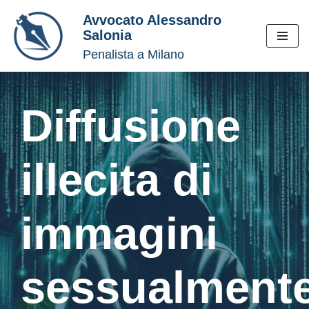
Avvocato Alessandro
Salonia
Vai
Penalista a Milano
al
contenuto
Diffusione
illecita di
immagini
sessualment