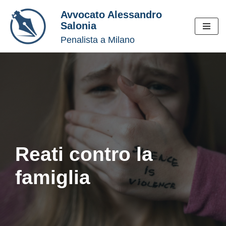
Avvocato Alessandro
Salonia
Vai
Penalista a Milano
al
contenuto
Reati contro la
famiglia