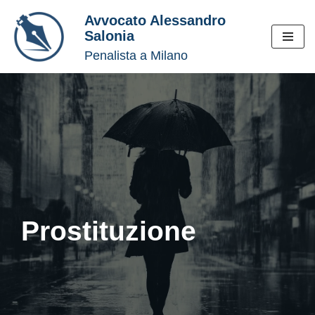
Avvocato Alessandro
Salonia
Vai
Penalista a Milano
al
contenuto
Prostituzione