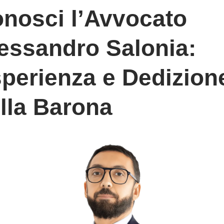
nosci l’Avvocato
essandro Salonia:
perienza e Dedizion
lla Barona