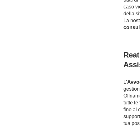
caso vi
della s
La nost
consul
Reat
Assi
L’
Avvo
gestion
Offria
tutte le
fino al
support
tua pos