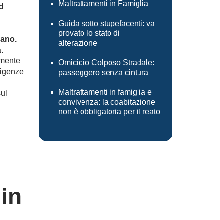
Maltrattamenti in Famiglia
ed
Guida sotto stupefacenti: va
provato lo stato di
mano.
alterazione
.
amente
Omicidio Colposo Stradale:
sigenze
passeggero senza cintura
Maltrattamenti in famiglia e
sul
convivenza: la coabitazione
non è obbligatoria per il reato
in