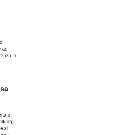
di
e ad
tenza in
esa
enta e
alking)
e si
 ogni