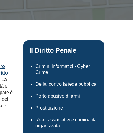
Il Diritto Penale
ro
Crimini informatici - Cyber
Crime
ritto
. La
Delitti contro la fede pubblica
tà e
pale è
Porto abusivo di armi
 del
ale.
Prostituzione
Reati associativi e criminalità
organizzata