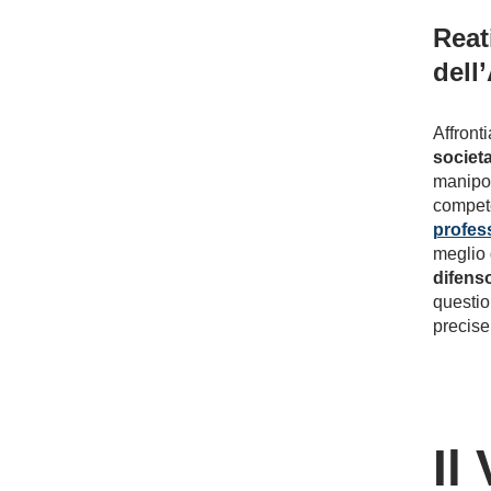
Reat
dell
Affront
societa
manipol
compete
profes
meglio g
difenso
question
precise
Il