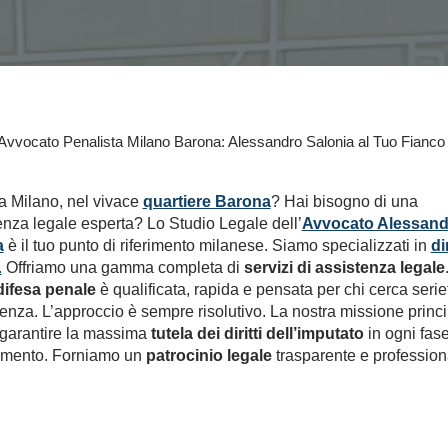
Avvocato Penalista Milano Barona: Alessandro Salonia al Tuo Fianco
i a Milano, nel vivace
quartiere Barona
? Hai bisogno di una
nza legale esperta? Lo Studio Legale dell’
Avvocato Alessand
a
è il tuo punto di riferimento milanese. Siamo specializzati in
di
.
Offriamo una gamma completa di
servizi di assistenza legale
difesa penale
è qualificata, rapida e pensata per chi cerca serie
nza. L’approccio è sempre risolutivo. La nostra missione princi
 garantire la massima
tutela dei diritti dell’imputato
in ogni fase
imento. Forniamo un
patrocinio legale
trasparente e profession