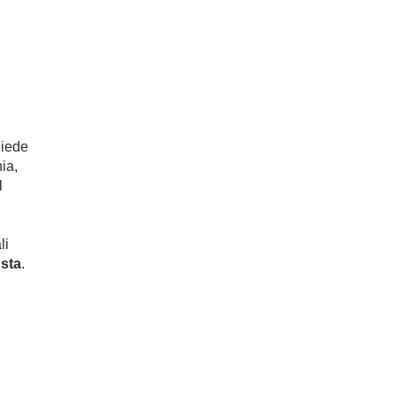
hiede
ia,
l
li
usta
.