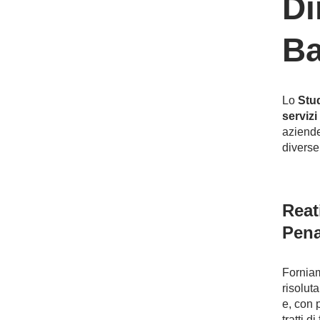
Di
Ba
Lo
Stu
servizi
aziende
diverse
Reat
Pena
Fornia
risolut
e, con 
tratti 