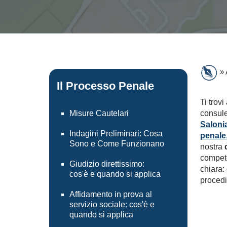
»
Il Processo Penale
Ti trov
Misure Cautelari
consule
Saloni
Indagini Preliminari: Cosa
penale
Sono e Come Funzionano
nostra
compete
Giudizio direttissimo:
chiara:
cos'è e quando si applica
proced
Affidamento in prova al
servizio sociale: cos'è e
quando si applica