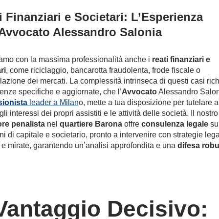
i Finanziari e Societari: L’Esperienza
’Avvocato Alessandro Salonia
iamo con la massima professionalità anche i
reati finanziari e
ri
, come riciclaggio, bancarotta fraudolenta, frode fiscale o
azione dei mercati. La complessità intrinseca di questi casi ric
nze specifiche e aggiornate, che l’
Avvocato
Alessandro Salon
sionista
leader a Milan
o, mette a tua disposizione per tutelare a
li interessi dei propri assistiti e le attività delle società. Il nostro
re penalista
nel
quartiere Barona
offre
consulenza legale
su
i di capitale e societario, pronto a intervenire con strategie lega
 e mirate, garantendo un’analisi approfondita e una
difesa rob
 Vantaggio Decisivo: