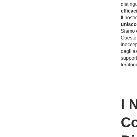
disting
efficac
Il nostr
unisco
Siamo c
Questo 
ineccep
degli as
support
territor
I 
Co