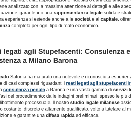
ene analizzato con la massima attenzione ai dettagli e alle speci
ituazione, garantendo una
rappresentanza legale
solida e strat
ra esperienza si estende anche alle
società
e al
capitale
, offr
enza
completa per ogni tipo di reato economico.
i legati agli Stupefacenti: Consulenza e
stenza a Milano Barona
cato
Salonia ha maturato una notevole e riconosciuta esperienz
e di casi complessi riguardanti i
reati legati agli stupefacenti
i
mo
consulenza penale
a Barona e una vasta gamma di
servizi l
 fasi del procedimento: dalle indagini preliminari, spesso le più d
 dibattimento processuale. Il nostro
studio legale milanese
assic
o costante, discreto e altamente qualificato, volto a tutelare al m
izione e garantire una
difesa rapida
ed efficace.