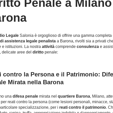
ritto Penale a Milano
rona
dio Legale
Salonia è orgoglioso di offrire una gamma completa 
 di assistenza legale penalista
a Barona, rivolti sia a privati ch
 e istituzioni. La nostra
attività
comprende
consulenza
e assis
, delicate aree del
diritto
penale:
i contro la Persona e il Patrimonio: Dif
le Mirata nella Barona
mo una
difesa penale
mirata nel
quartiere Barona
, Milano, att
a per reati contro la persona (come lesioni personali, minacce, st
particolare specializzazione, per i
reati contro il patrimonio
. Ch
di furto, rapina, truffa, appropriazione indebita o danneggiamento,