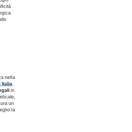
ficità
egica.
endo
a nella
n
Italia
.
egali
in
elicate,
ura un
eglio la