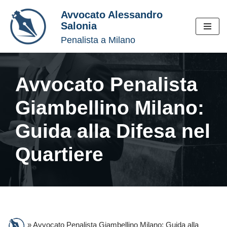
Avvocato Alessandro
Salonia
Vai
Penalista a Milano
al
contenuto
Avvocato Penalista
Giambellino Milano:
Guida alla Difesa nel
Quartiere
»
Avvocato Penalista Giambellino Milano: Guida alla