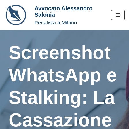
Avvocato Alessandro
Salonia
Vai
Penalista a Milano
al
contenuto
Screenshot
WhatsApp e
Stalking: La
Cassazione