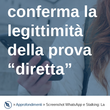
conferma la
legittimità
della prova
“diretta”
»
Approfondimenti
»
Screenshot WhatsApp e Stalking: La