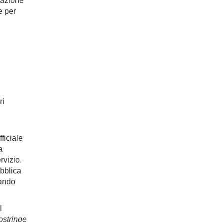
etazione
e per
ri
ficiale
a
rvizio.
ubblica
uando
l
ostringe