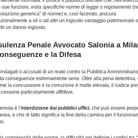
ntemente riformata. Punisce il pubblico ufficiale che, nell’eserci
e sue funzioni, viola
specifiche norme di legge o regolamento
(n
violazione generica” di norme) e, così facendo, procura
nzionalmente a sé o ad altri un ingiusto vantaggio patrimoniale 
ltri un danno ingiusto.
ulenza Penale Avvocato Salonia a Mila
onseguenze e la Difesa
indagati o accusati di un reato contro la Pubblica Amministrazi
a conseguenze estremamente serie. Oltre alla pena detentiva, 
ome la concussione e la corruzione è molto elevata, il codice pr
cessorie particolarmente afflittive.
temuta è l’
interdizione dai pubblici uffici
, che può essere perp
ea, e che di fatto significa la fine della carriera per il funzionar
to.
 la complessità delle norme, la difficoltà nel definire i confini tra “