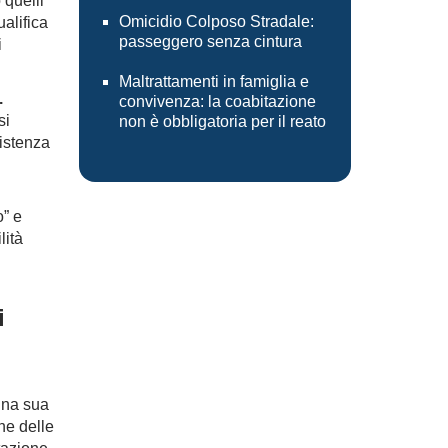
 quelli
Omicidio Colposo Stradale:
alifica
passeggero senza cintura
i
Maltrattamenti in famiglia e
.
convivenza: la coabitazione
si
non è obbligatoria per il reato
sistenza
o” e
lità
i
una sua
one delle