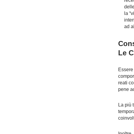
rece
dell
la “
inte
ad a
Cons
Le C
Essere 
comport
reati c
pene ac
La più 
temporan
coinvol
Inoltre,