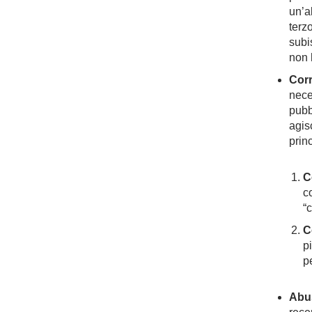
un’a
terzo
subi
non 
Corr
nece
pubb
agis
prin
C
c
“
C
p
p
Abus