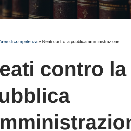
Aree di competenza
»
Reati contro la pubblica amministrazione
eati contro la
ubblica
mministrazio