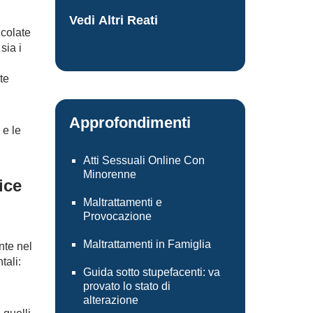
Vedi Altri Reati
icolate
sia i
te
Approfondimenti
 e le
Atti Sessuali Online Con
Minorenne
ice
Maltrattamenti e
Provocazione
Maltrattamenti in Famiglia
nte nel
tali:
Guida sotto stupefacenti: va
provato lo stato di
alterazione