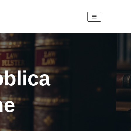
bblica
ne