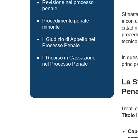
Revisione nel processo
penale
Si trat
Procedimento penale
e con u
minorile
cittadi
procedi
Il Giudizio di Appello nel
tecnico
Processo Penale
In quest
Il Ricorso in Cassazione
nel Processo Penale
princip
La S
Pena
I reati 
Titolo 
Capo