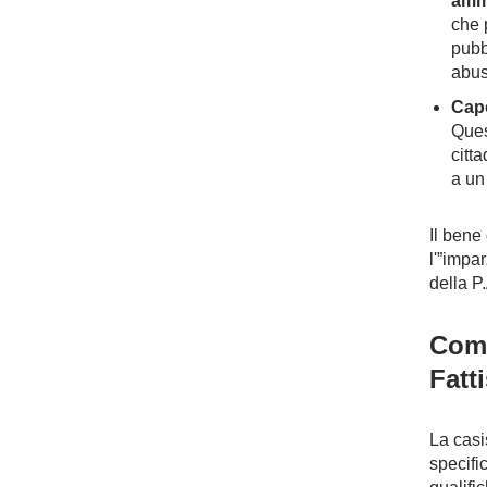
ammi
che 
pubb
abus
Capo
Ques
citta
a un 
Il bene
l'”impar
della P
Comm
Fatt
La casi
specific