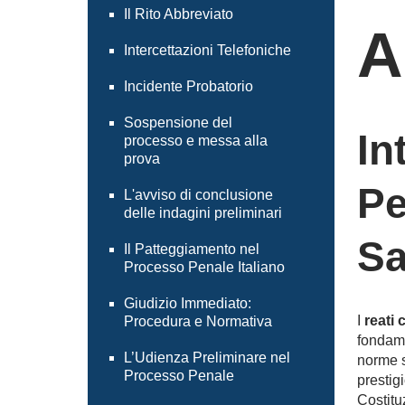
Il Rito Abbreviato
A
Intercettazioni Telefoniche
Incidente Probatorio
Sospensione del
In
processo e messa alla
prova
Pe
L'avviso di conclusione
delle indagini preliminari
Sa
Il Patteggiamento nel
Processo Penale Italiano
Giudizio Immediato:
I
reati 
Procedura e Normativa
fondame
L’Udienza Preliminare nel
norme s
Processo Penale
prestigi
Costituz