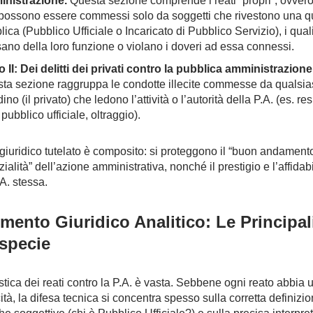
nistrazione.
Questa sezione comprende i reati “propri”, ovvero
possono essere commessi solo da soggetti che rivestono una qu
lica (Pubblico Ufficiale o Incaricato di Pubblico Servizio), i qual
ano della loro funzione o violano i doveri ad essa connessi.
 II: Dei delitti dei privati contro la pubblica amministrazione
ta sezione raggruppa le condotte illecite commesse da qualsia
dino (il privato) che ledono l’attività o l’autorità della P.A. (es. re
pubblico ufficiale, oltraggio).
 giuridico tutelato è composito: si proteggono il “buon andament
zialità” dell’azione amministrativa, nonché il prestigio e l’affidabi
.A. stessa.
ento Giuridico Analitico: Le Principal
ispecie
stica dei reati contro la P.A. è vasta. Sebbene ogni reato abbia 
ità, la difesa tecnica si concentra spesso sulla corretta definizi