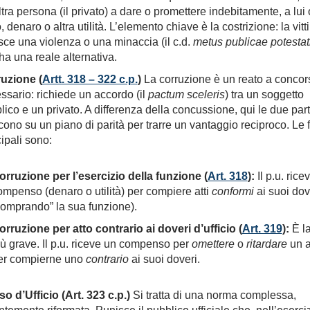
ltra persona (il privato) a dare o promettere indebitamente, a lui 
, denaro o altra utilità. L’elemento chiave è la costrizione: la vit
sce una violenza o una minaccia (il c.d.
metus publicae potestat
ha una reale alternativa.
uzione (
Artt. 318 – 322 c.p.
)
La corruzione è un reato a concor
ssario: richiede un accordo (il
pactum sceleris
) tra un soggetto
lico e un privato. A differenza della concussione, qui le due part
cono su un piano di parità per trarre un vantaggio reciproco. Le
cipali sono:
orruzione per l’esercizio della funzione (
Art. 318
):
Il p.u. rice
ompenso (denaro o utilità) per compiere atti
conformi
ai suoi dov
comprando” la sua funzione).
orruzione per atto contrario ai doveri d’ufficio (
Art. 319
):
È la
iù grave. Il p.u. riceve un compenso per
omettere
o
ritardare
un a
er compierne uno
contrario
ai suoi doveri.
o d’Ufficio (Art. 323 c.p.)
Si tratta di una norma complessa,