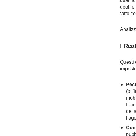
qualifi
degli e
“atto co
Analizz
I Rea
Questi 
imposti
Pecu
(o l’
mobil
È, i
del 
l’ag
Con
pubb