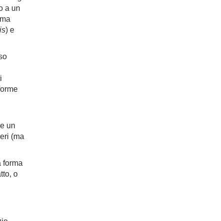
o a un
tima
is
) e
so
i
 forme
ve un
eri (ma
 forma
tto, o