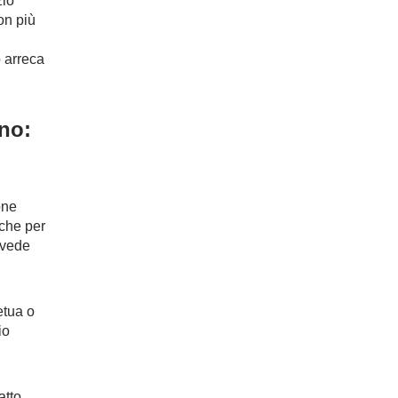
zio
on più
o arreca
no:
one
che per
evede
etua o
io
atto