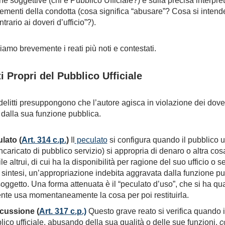
che soggettive (chi è Pubblico Ufficiale?) e sulla precisa interpr
lementi della condotta (cosa significa “abusare”? Cosa si intend
ntrario ai doveri d’ufficio”?).
iamo brevemente i reati più noti e contestati.
ti Propri del Pubblico Ufficiale
delitti presuppongono che l’autore agisca in violazione dei dove
 dalla sua funzione pubblica.
lato (
Art. 314 c.p.
)
Il
peculato
si configura quando il pubblico uf
incaricato di pubblico servizio) si appropria di denaro o altra cos
e altrui, di cui ha la disponibilità per ragione del suo ufficio o se
n sintesi, un’appropriazione indebita aggravata dalla funzione p
soggetto. Una forma attenuata è il “peculato d’uso”, che si ha q
ente usa momentaneamente la cosa per poi restituirla.
cussione (
Art. 317 c.p.)
Questo grave reato si verifica quando i
lico ufficiale, abusando della sua qualità o delle sue funzioni,
c