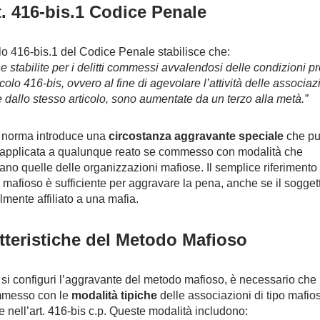
t. 416-bis.1 Codice Penale
olo 416-bis.1 del Codice Penale stabilisce che:
e stabilite per i delitti commessi avvalendosi delle condizioni pr
icolo 416-bis, ovvero al fine di agevolare l’attività delle associaz
e dallo stesso articolo, sono aumentate da un terzo alla metà.”
 norma introduce una
circostanza aggravante speciale
che p
applicata a qualunque reato se commesso con modalità che
ano quelle delle organizzazioni mafiose. Il semplice riferimento 
mafioso è sufficiente per aggravare la pena, anche se il sogget
lmente affiliato a una mafia.
tteristiche del Metodo Mafioso
si configuri l’aggravante del metodo mafioso, è necessario che i
mmesso con le
modalità tipiche
delle associazioni di tipo mafio
te nell’art. 416-bis c.p. Queste modalità includono: