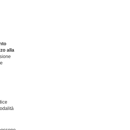
nto
zo alla
usione
re
dice
odalità
 possono