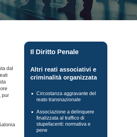
Il Diritto Penale
ta dal
Altri reati associativi e
eati
criminalità organizzata
sta
iore
Circostanza aggravante del
, pur
reato transnazionale
Associazione a delinquere
finalizzata al traffico di
stupefacenti: normativa e
pene