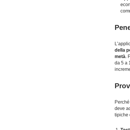
econ
comm
Pene
L’appli
della 
metà
. 
da 5 a 
increme
Prov
Perché 
deve ac
tipiche
Tes