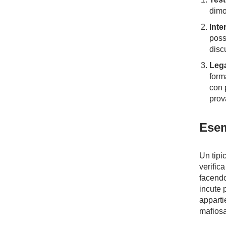
dimo
Inte
poss
discu
Lega
form
con 
prov
Esem
Un tipi
verifica
facendo
incute 
apparti
mafiosa