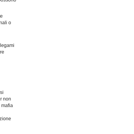
te
nali o
 legami
re
si
ur non
a mafia
azione