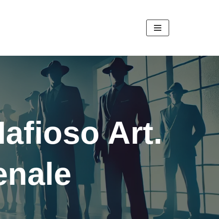
afioso Art.
enale