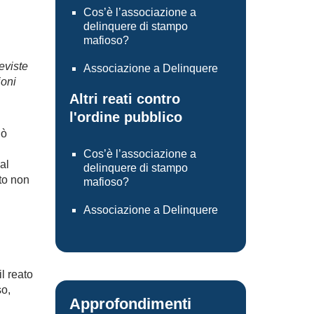
Cos’è l’associazione a
delinquere di stampo
mafioso?
eviste
Associazione a Delinquere
ioni
Altri reati contro
l'ordine pubblico
uò
Cos’è l’associazione a
al
delinquere di stampo
to non
mafioso?
Associazione a Delinquere
l reato
so,
Approfondimenti