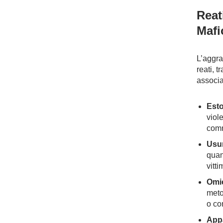
Reat
Mafi
L’aggra
reati, t
associa
Esto
viol
comm
Usu
quan
vitt
Omic
meto
o co
Appa