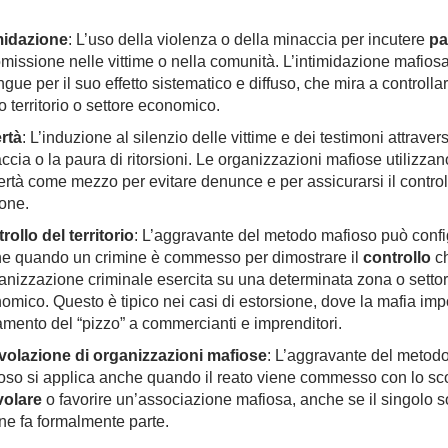
midazione
: L’uso della violenza o della minaccia per incutere
pa
omissione nelle vittime o nella comunità. L’intimidazione mafiosa
ngue per il suo effetto sistematico e diffuso, che mira a controlla
o territorio o settore economico.
rtà
: L’induzione al silenzio delle vittime e dei testimoni attraver
ccia o la paura di ritorsioni. Le organizzazioni mafiose utilizzan
ertà come mezzo per evitare denunce e per assicurarsi il control
one.
rollo del territorio
: L’aggravante del metodo mafioso può confi
e quando un crimine è commesso per dimostrare il
controllo
c
ganizzazione criminale esercita su una determinata zona o setto
omico. Questo è tipico nei casi di estorsione, dove la mafia imp
mento del “pizzo” a commercianti e imprenditori.
olazione di organizzazioni mafiose
: L’aggravante del metod
oso si applica anche quando il reato viene commesso con lo sc
olare
o favorire un’associazione mafiosa, anche se il singolo s
ne fa formalmente parte.