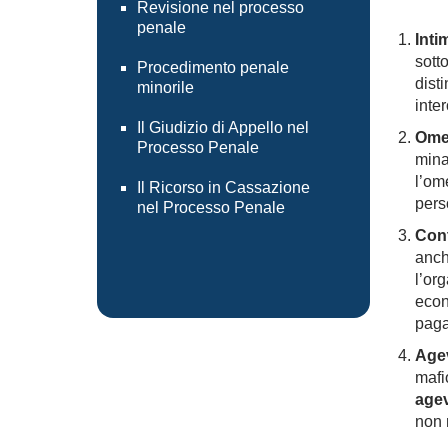
Revisione nel processo
penale
Inti
sott
Procedimento penale
disti
minorile
inter
Il Giudizio di Appello nel
Ome
Processo Penale
mina
l’om
Il Ricorso in Cassazione
pers
nel Processo Penale
Cont
anch
l’or
econ
paga
Agev
mafi
agev
non 