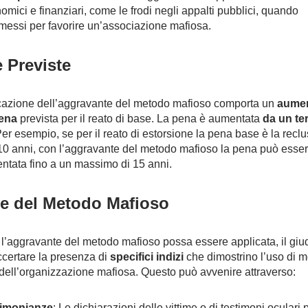
omici e finanziari, come le frodi negli appalti pubblici, quando
essi per favorire un’associazione mafiosa.
 Previste
cazione dell’aggravante del metodo mafioso comporta un
aume
pena
prevista per il reato di base. La pena è aumentata
da un ter
Per esempio, se per il reato di estorsione la pena base è la recl
10 anni, con l’aggravante del metodo mafioso la pena può esse
ntata fino a un massimo di 15 anni.
e del Metodo Mafioso
l’aggravante del metodo mafioso possa essere applicata, il giu
certare la presenza di
specifici indizi
che dimostrino l’uso di m
 dell’organizzazione mafiosa. Questo può avvenire attraverso:
timonianze
: Le dichiarazioni delle vittime o di testimoni oculari