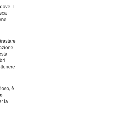
dove il
osca
iene
trastare
dazione
esta
bri
ottenere
ioso, è
io
r la