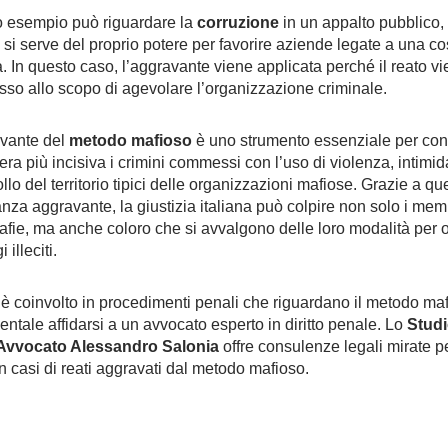
o esempio può riguardare la
corruzione
in un appalto pubblico, 
o si serve del proprio potere per favorire aziende legate a una c
. In questo caso, l’aggravante viene applicata perché il reato v
o allo scopo di agevolare l’organizzazione criminale.
vante del
metodo mafioso
è uno strumento essenziale per con
era più incisiva i crimini commessi con l’uso di violenza, intimi
llo del territorio tipici delle organizzazioni mafiose. Grazie a qu
anza aggravante, la giustizia italiana può colpire non solo i mem
afie, ma anche coloro che si avvalgono delle loro modalità per 
 illeciti.
 è coinvolto in procedimenti penali che riguardano il metodo maf
ntale affidarsi a un avvocato esperto in diritto penale. Lo
Stud
 Avvocato Alessandro Salonia
offre consulenze legali mirate pe
in casi di reati aggravati dal metodo mafioso.