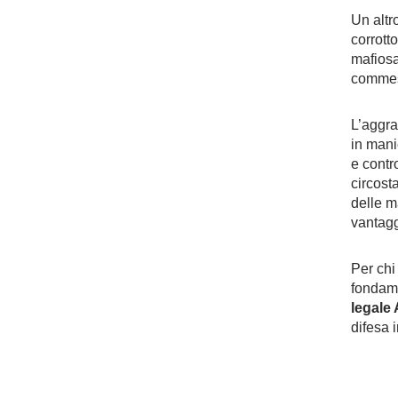
Un altr
corrott
mafiosa
commess
L’aggra
in mani
e contro
circost
delle m
vantaggi
Per chi
fondame
legale
difesa 