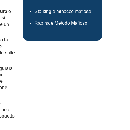
ura
o
Stalking e minacce mafiose
 si
Rapina e Metodo Mafioso
re un
so la
o
lo sulle
gurarsi
he
re
one il
o
opo di
oggetto