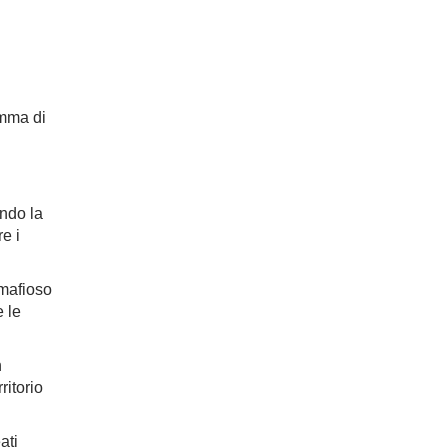
amma di
ndo la
e i
 mafioso
 le
n
ritorio
ati