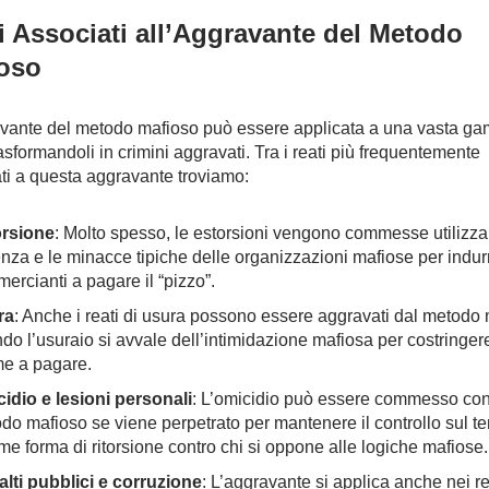
i Associati all’Aggravante del Metodo
oso
vante del metodo mafioso può essere applicata a una vasta g
rasformandoli in crimini aggravati. Tra i reati più frequentemente
ti a questa aggravante troviamo:
rsione
: Molto spesso, le estorsioni vengono commesse utilizza
enza e le minacce tipiche delle organizzazioni mafiose per indurr
ercianti a pagare il “pizzo”.
ra
: Anche i reati di usura possono essere aggravati dal metodo
do l’usuraio si avvale dell’intimidazione mafiosa per costringere
ime a pagare.
idio e lesioni personali
: L’omicidio può essere commesso co
do mafioso se viene perpetrato per mantenere il controllo sul ter
me forma di ritorsione contro chi si oppone alle logiche mafiose.
lti pubblici e corruzione
: L’aggravante si applica anche nei re