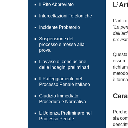
L’Ar
Il Rito Abbreviato
Intercettazioni Telefoniche
L’artic
“Le pen
Incidente Probatorio
dall’art
Sospensione del
previst
processo e messa alla
prova
Questa
essere 
L'avviso di conclusione
richiam
delle indagini preliminari
metodo 
Il Patteggiamento nel
è forma
Processo Penale Italiano
Cara
Giudizio Immediato:
Procedura e Normativa
Perché 
L’Udienza Preliminare nel
sia co
Processo Penale
descrit