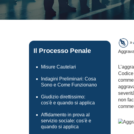
»
Il Processo Penale
Aggrava
Misure Cautelari
L’aggra
Codice 
Indagini Preliminari: Cosa
commess
Sono e Come Funzionano
aggrava
severit
Giudizio direttissimo:
non fac
cos'è e quando si applica
commett
Affidamento in prova al
servizio sociale: cos'è e
quando si applica