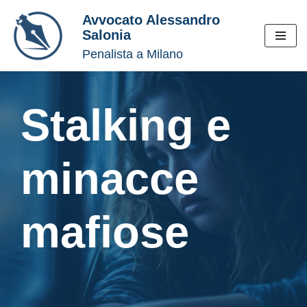
Avvocato Alessandro
Salonia
Vai
Penalista a Milano
al
contenuto
Stalking e
minacce
mafiose