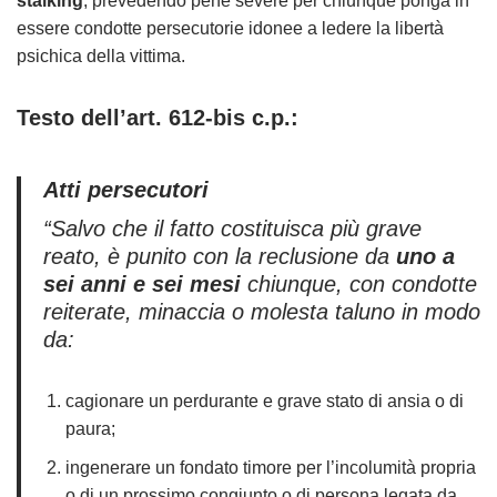
stalking
, prevedendo pene severe per chiunque ponga in
essere condotte persecutorie idonee a ledere la libertà
psichica della vittima.
Testo dell’art. 612-bis c.p.:
Atti persecutori
“Salvo che il fatto costituisca più grave
reato, è punito con la reclusione da
uno a
sei anni e sei mesi
chiunque, con condotte
reiterate, minaccia o molesta taluno in modo
da:
cagionare un perdurante e grave stato di ansia o di
paura;
ingenerare un fondato timore per l’incolumità propria
o di un prossimo congiunto o di persona legata da