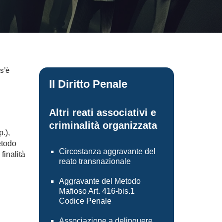
s’è
Il Diritto Penale
Altri reati associativi e
criminalità organizzata
.),
etodo
Circostanza aggravante del
finalità
reato transnazionale
Aggravante del Metodo
Mafioso Art. 416-bis.1
Codice Penale
Associazione a delinquere