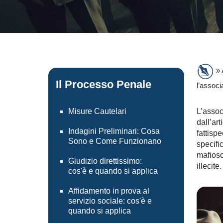
»
Il Processo Penale
l’associ
Misure Cautelari
L’assoc
dall’ar
Indagini Preliminari: Cosa
fattisp
Sono e Come Funzionano
specifi
mafioso 
Giudizio direttissimo:
illecite.
cos'è e quando si applica
Affidamento in prova al
servizio sociale: cos'è e
quando si applica