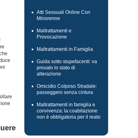
Atti Sessuali Online Con
Minorenne
Maltrattamenti e
Provocazione
l
re
Maltrattamenti in Famiglia
 che
aduce
Guida sotto stupefacenti: va
oni
provato lo stato di
i
alterazione
Omicidio Colposo Stradale:
passeggero senza cintura
ollare
zione
Maltrattamenti in famiglia e
convivenza: la coabitazione
non è obbligatoria per il reato
quere