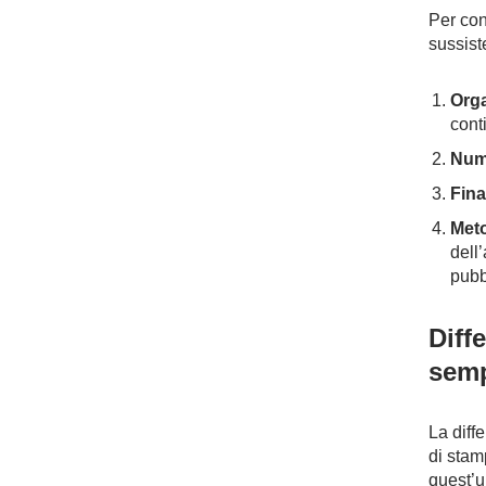
Per con
sussist
Orga
cont
Num
Final
Met
dell
pubbl
Diff
semp
La diff
di stam
quest’u