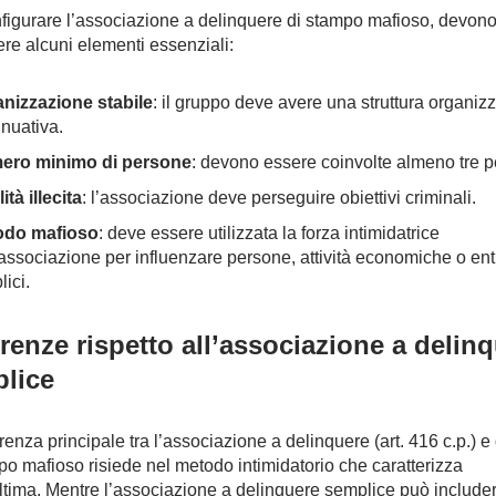
figurare l’associazione a delinquere di stampo mafioso, devon
ere alcuni elementi essenziali:
nizzazione stabile
: il gruppo deve avere una struttura organizz
inuativa.
ero minimo di persone
: devono essere coinvolte almeno tre p
ità illecita
: l’associazione deve perseguire obiettivi criminali.
odo mafioso
: deve essere utilizzata la forza intimidatrice
’associazione per influenzare persone, attività economiche o ent
ici.
erenze rispetto all’associazione a delin
lice
erenza principale tra l’associazione a delinquere (art. 416 c.p.) e
po mafioso risiede nel metodo intimidatorio che caratterizza
ltima. Mentre l’associazione a delinquere semplice può include