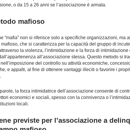
usione, o da 15 a 26 anni se l’associazione è armata.
etodo mafioso
ine “mafia” non si riferisce solo a specifiche organizzazioni, ma a
mafioso, che si caratterizza per la capacità del gruppo di incute
attraverso la violenza, l’intimidazione e la forza di intimidazione
dall’appartenenza all’associazione stessa. Questo metodo si tr
nell’imposizione del controllo su attività economiche, concessi
e, e appalti, al fine di ottenere vantaggi illeciti o favorire i propr
.
 parole, la forza intimidatrice dell’associazione consente di contr
settori economici e sociali, spesso con la connivenza o l’intimida
tituzioni locali.
ene previste per l’associazione a delin
tampo mafioso