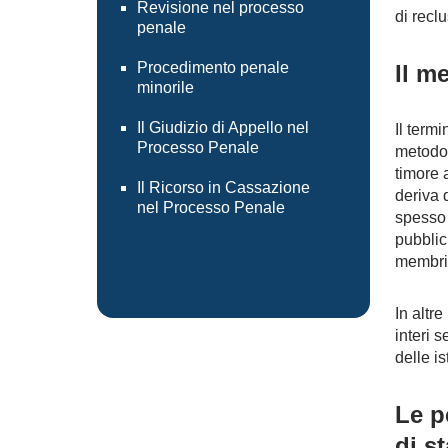
Revisione nel processo
di recl
penale
Procedimento penale
Il m
minorile
Il Giudizio di Appello nel
Il term
Processo Penale
metodo 
timore 
Il Ricorso in Cassazione
deriva 
nel Processo Penale
spesso 
pubblich
membri
In altre
interi 
delle is
Le p
di s