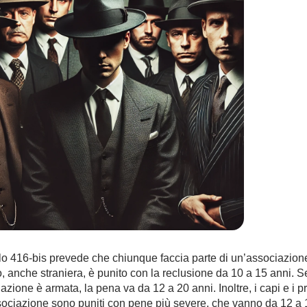
olo 416-bis prevede che chiunque faccia parte di un’associazione
, anche straniera, è punito con la reclusione da 10 a 15 anni. S
iazione è armata, la pena va da 12 a 20 anni. Inoltre, i capi e i p
sociazione sono puniti con pene più severe, che vanno da 12 a 