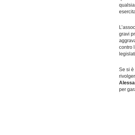
qualsias
esercit
L’assoc
gravi p
aggrava
contro l
legisla
Se si è
rivolge
Alessa
per gar