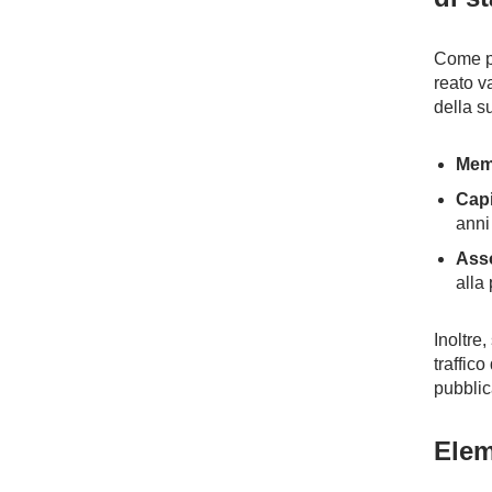
Come pr
reato v
della s
Memb
Capi
anni
Asso
alla
Inoltre
traffico
pubblic
Elem