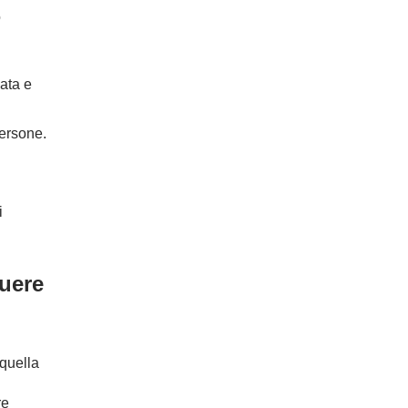
o
ata e
ersone.
i
quere
 quella
re