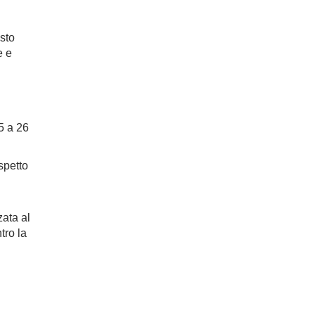
sto
e e
5 a 26
spetto
zata al
tro la