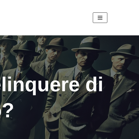
linquere di
o?