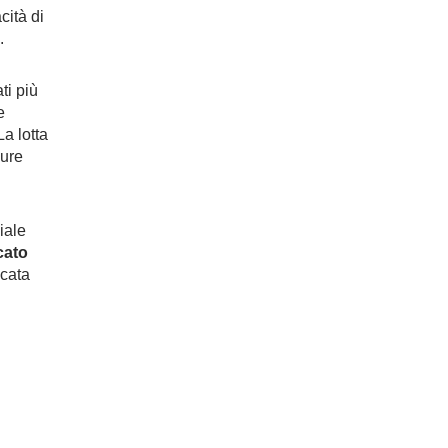
cità di
.
ti più
e
a lotta
sure
iale
cato
icata