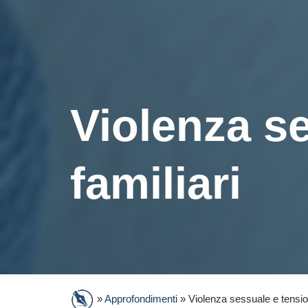
Violenza se
familiari
»
Approfondimenti
»
Violenza sessuale e tension