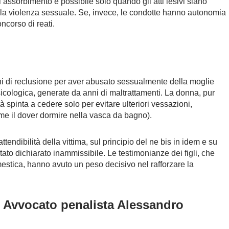
’assorbimento è possibile solo quando gli atti lesivi siano
lla violenza sessuale. Se, invece, le condotte hanno autonomia
ncorso di reati.
i di reclusione per aver abusato sessualmente della moglie
psicologica, generate da anni di maltrattamenti. La donna, pur
à spinta a cedere solo per evitare ulteriori vessazioni,
come il dover dormire nella vasca da bagno).
tendibilità della vittima, sul principio del ne bis in idem e su
tato dichiarato inammissibile. Le testimonianze dei figli, che
estica, hanno avuto un peso decisivo nel rafforzare la
 Avvocato penalista Alessandro