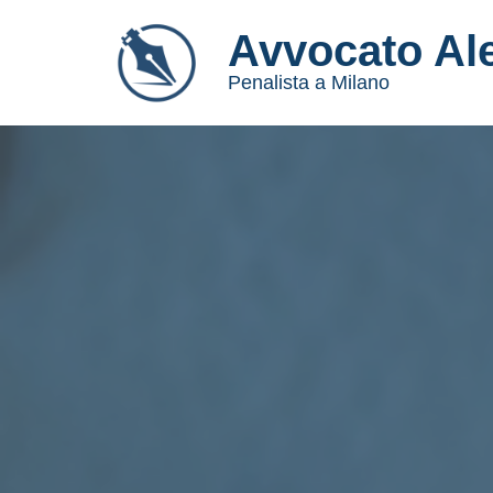
Avvocato Al
Vai
Penalista a Milano
al
contenuto