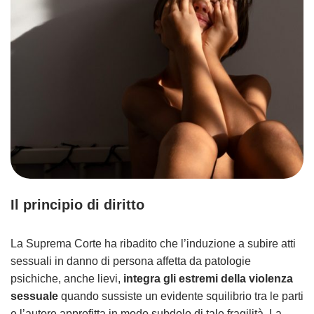
Il principio di diritto
La Suprema Corte ha ribadito che l’induzione a subire atti
sessuali in danno di persona affetta da patologie
psichiche, anche lievi,
integra gli estremi della violenza
sessuale
quando sussiste un evidente squilibrio tra le parti
e l’autore approfitta in modo subdolo di tale fragilità. La