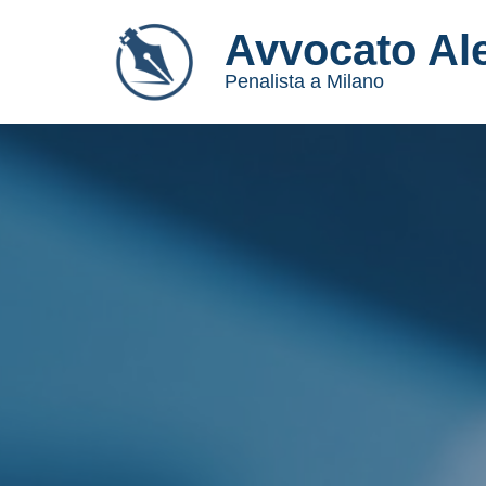
Avvocato Al
Vai
Penalista a Milano
al
contenuto