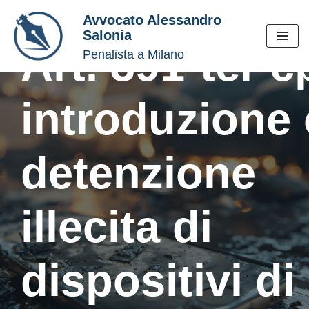
Avvocato Alessandro
Salonia
Vai
Art. 391-ter c
Penalista a Milano
al
contenuto
introduzione 
detenzione
illecita di
dispositivi di