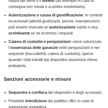
natura del bene o il
divieto
(ad esempio in caso di
consegna non voluta o scambio involontario).
Autorizzazione o causa di giustificazione:
in contesti
eccezionali (attività giudiziarie, perizie, manutenzioni)
può essere invocata un’
autorizzazione
valida o una
scriminante
se ne ricorrono i requisiti.
Catena di custodia e perquisizioni:
viene valorizzata
l’
osservanza delle garanzie
nelle perquisizioni e nei
sequestri (tracciabilità, catena di custodia), specie
quando i dati estratti dai dispositivi assumono rilievo
probatorio.
Sanzioni accessorie e misure
Sequestro e confisca
dei dispositivi e degli accessori.
Possibile
interdizione
dai pubblici uffici in caso di
aggravante soggettiva.