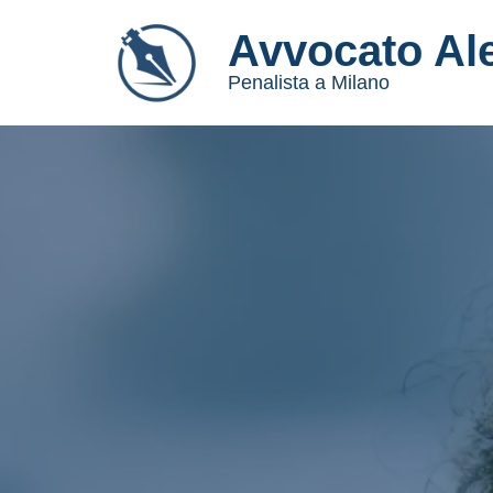
Avvocato Al
Vai
Penalista a Milano
al
contenuto