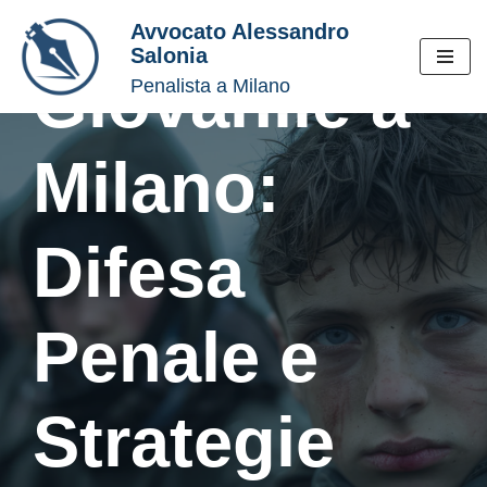
Violenza
Avvocato Alessandro
Salonia
Vai
Giovanile a
Penalista a Milano
al
contenuto
Milano:
Difesa
Penale e
Strategie