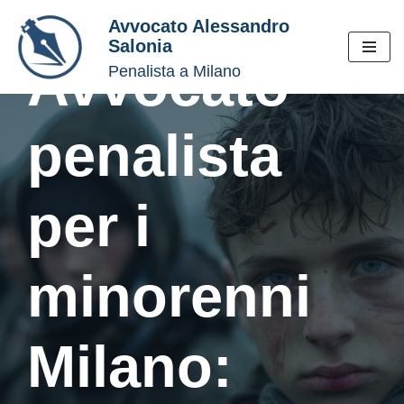
Avvocato Alessandro
Salonia
Vai
Avvocato
Penalista a Milano
al
contenuto
penalista
per i
minorenni
Milano: