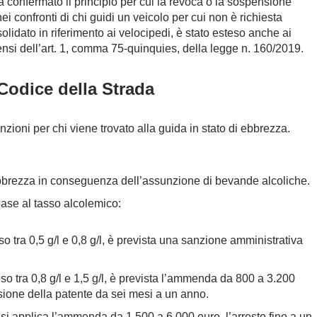
a confermato il principio per cui la revoca o la sospensione
i confronti di chi guidi un veicolo per cui non è richiesta
solidato in riferimento ai velocipedi, è stato esteso anche ai
 sensi dell’art. 1, comma 75-quinquies, della legge n. 160/2019.
 Codice della Strada
nzioni per chi viene trovato alla guida in stato di ebbrezza.
i ebbrezza in conseguenza dell’assunzione di bevande alcoliche.
base al tasso alcolemico:
o tra 0,5 g/l e 0,8 g/l, è prevista una sanzione amministrativa
o tra 0,8 g/l e 1,5 g/l, è prevista l’ammenda da 800 a 3.200
nsione della patente da sei mesi a un anno.
, si applica l’ammenda da 1.500 a 6.000 euro, l’arresto fino a un