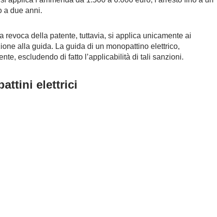
 a due anni.
revoca della patente, tuttavia, si applica unicamente ai
zione alla guida. La guida di un monopattino elettrico,
te, escludendo di fatto l’applicabilità di tali sanzioni.
ttini elettrici
019 equipara i monopattini elettrici ai velocipedi,
adale, siano soggetti alle stesse regole dei velocipedi, senza
ida.
o Salonia Milano: Assistenza
isce definitivamente un aspetto cruciale della normativa in
 l’importanza della corretta applicazione delle sanzioni