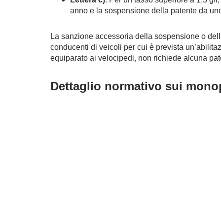
anno e la sospensione della patente da uno
La sanzione accessoria della sospensione o della 
conducenti di veicoli per cui è prevista un’abilita
equiparato ai velocipedi, non richiede alcuna paten
Dettaglio normativo sui monopa
L’art. 1, comma 75-quinquies, della legge n. 160/2
sottolineando come, ai fini della circolazione str
richiedere alcuna abilitazione specifica per la gu
Avvocato Penalista Alessandr
qualificata per reati stradali
Questa pronuncia della Corte di Cassazione chiar
tema di guida in stato di ebbrezza, sottolineando