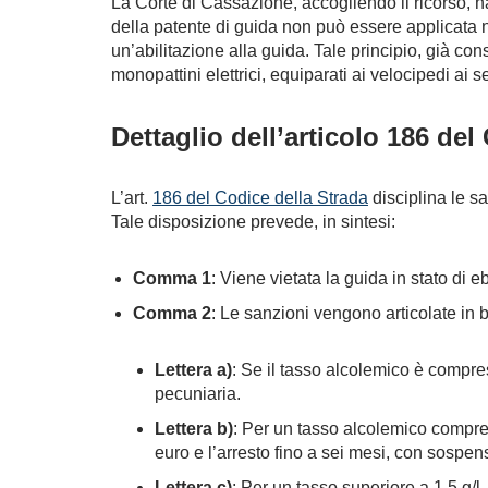
La Corte di Cassazione, accogliendo il ricorso, h
della patente di guida non può essere applicata ne
un’abilitazione alla guida. Tale principio, già con
monopattini elettrici, equiparati ai velocipedi ai
Dettaglio dell’articolo 186 del
L’art.
186 del Codice della Strada
disciplina le sa
Tale disposizione prevede, in sintesi:
Comma 1
: Viene vietata la guida in stato d
Comma 2
: Le sanzioni vengono articolate in 
Lettera a)
: Se il tasso alcolemico è compres
pecuniaria.
Lettera b)
: Per un tasso alcolemico compres
euro e l’arresto fino a sei mesi, con sospe
Lettera c)
: Per un tasso superiore a 1,5 g/l