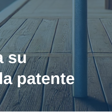
a su
la patente