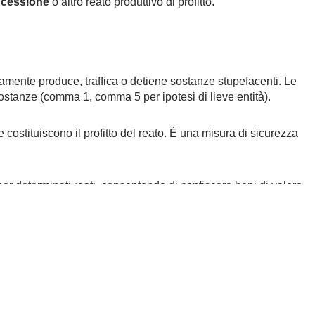
 cessione
o altro reato produttivo di profitto.
tamente produce, traffica o detiene sostanze stupefacenti. Le
ostanze (comma 1, comma 5 per ipotesi di lieve entità).
e costituiscono il profitto del reato. È una misura di sicurezza
 per determinati reati, consentendo di confiscare beni di valore
on possa giustificare la legittima provenienza.
r la cessione, la confisca automatica della somma in sequestro
roporzione ex art. 240-bis c.p.
 Penalista Milano