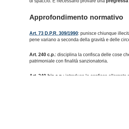
di spaccio. È necessario provare una
pregressa
Approfondimento normativo
Art. 73 D.P.R. 309/1990
: punisce chiunque illeci
pene variano a seconda della gravità e delle circ
Art. 240 c.p.
: disciplina la confisca delle cose ch
patrimoniale con finalità sanzionatoria.
Art. 240-bis c.p.
: introduce la confisca allargata
sproporzionato al reddito del condannato di cui n
Secondo la Corte, in assenza di contestazioni pe
non può essere giustificata senza accertare la sp
Commento tecnico – Avvocato